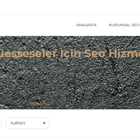
ANASAYFA
KURUMSAL SEO 
esseseler Için Seo Hizm
Ana sayfa
»
müesseseler için seo hizmeti
Authors