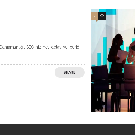
2
11
anışmanlığı, SEO hizmeti detay ve içeriği
SHARE