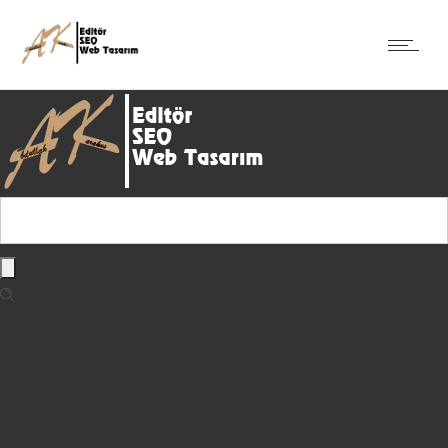
2019 © abdullahkarakus.com.tr – Kurumsal SEO | Kurumsal Web
Tasarım | Yaratıcı Yazarlık
Gizlilik Politikası
|
İletişim