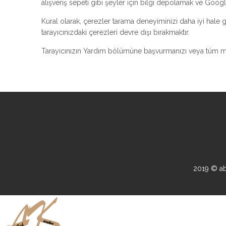
alışveriş sepeti gibi şeyler için bilgi depolamak ve Googl
Kural olarak, çerezler tarama deneyiminizi daha iyi hale ge
tarayıcınızdaki çerezleri devre dışı bırakmaktır.
Tarayıcınızın Yardım bölümüne başvurmanızı veya tüm mod
2019 © ab