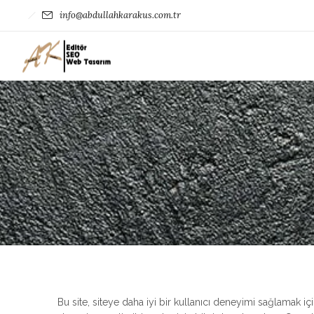
info@abdullahkarakus.com.tr
Bu site, siteye daha iyi bir kullanıcı deneyimi sağlamak iç