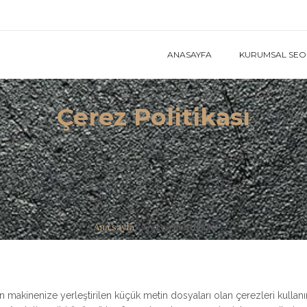
ANASAYFA
KURUMSAL SEO 
Çerez Politikası
Ana sayfa
»
Çerez Politikası
in makinenize yerleştirilen küçük metin dosyaları olan çerezleri kullanır