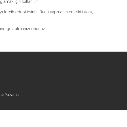
lamak için kullanılır.
yı tercih edebilirsiniz. Bunu yapmanın en etkili yolu,
ne göz atmanızı öneririz.
ı Yazarlık