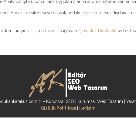
e Analytics gibi üçüncü taraf uygulamalarına anonim izleme verileri sağ
tirir. Ancak, bu sitedeki ve başkalarındaki çerezleri devre dışı bırakma
Çerezler Hakkında
ern tarayıcılar için rehberlik sağlayan
web sitesi
dullahkarakus.com.tr – Kurumsal SEO | Kurumsal Web Tasarım | Yaratıc
Gizlilik Politikası
|
İletişim